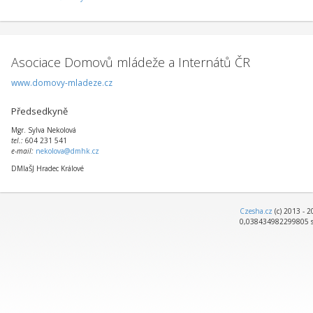
Asociace Domovů mládeže a Internátů ČR
www.domovy-mladeze.cz
Předsedkyně
Mgr. Sylva Nekolová
tel.:
604 231 541
e-mail:
nekolova@dmhk.cz
DMIaŠJ Hradec Králové
Czesha.cz
(c) 2013 - 
0,038434982299805 