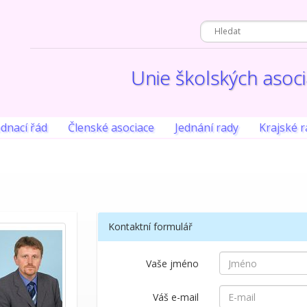
Unie školských asoc
ednací řád
Členské asociace
Jednání rady
Krajské r
Kontaktní formulář
Vaše jméno
Váš e-mail