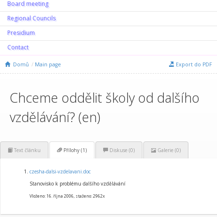
Board meeting
Regional Councils
Presidium
Contact
Domů
Main page
Export do PDF
Chceme oddělit školy od dalšího
vzdělávání? (en)
Text článku
Přílohy (1)
Diskuse (
0
)
Galerie (0)
czesha-dalsi-vzdelavani.doc
Stanovisko k problému dalšího vzdělávání
Vloženo: 16. října 2006, staženo: 2962x