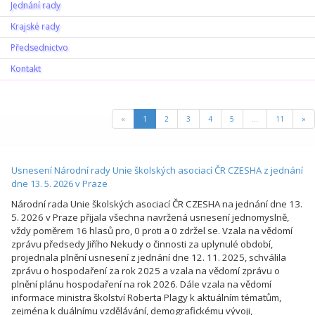
Jednání rady
Krajské rady
Předsednictvo
Kontakt
Úvodní stránka
«
1
2
3
4
5
...
11
»
Usnesení Národní rady Unie školských asociací ČR CZESHA z jednání
dne 13. 5. 2026 v Praze
Národní rada Unie školských asociací ČR CZESHA na jednání dne 13.
5. 2026 v Praze přijala všechna navržená usnesení jednomyslně,
vždy poměrem 16 hlasů pro, 0 proti a 0 zdržel se. Vzala na vědomí
zprávu předsedy Jiřího Nekudy o činnosti za uplynulé období,
projednala plnění usnesení z jednání dne 12. 11. 2025, schválila
zprávu o hospodaření za rok 2025 a vzala na vědomí zprávu o
plnění plánu hospodaření na rok 2026. Dále vzala na vědomí
informace ministra školství Roberta Plagy k aktuálním tématům,
zejména k duálnímu vzdělávání, demografickému vývoji,