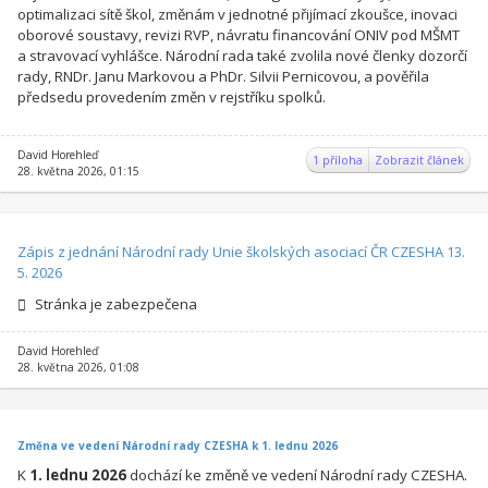
optimalizaci sítě škol, změnám v jednotné přijímací zkoušce, inovaci
oborové soustavy, revizi RVP, návratu financování ONIV pod MŠMT
a stravovací vyhlášce. Národní rada také zvolila nové členky dozorčí
rady, RNDr. Janu Markovou a PhDr. Silvii Pernicovou, a pověřila
předsedu provedením změn v rejstříku spolků.
David Horehleď
1 příloha
Zobrazit článek
28. května 2026, 01:15
Zápis z jednání Národní rady Unie školských asociací ČR CZESHA 13.
5. 2026
Stránka je zabezpečena
David Horehleď
28. května 2026, 01:08
Změna ve vedení Národní rady CZESHA k 1. lednu 2026
K
1. lednu 2026
dochází ke změně ve vedení Národní rady CZESHA.