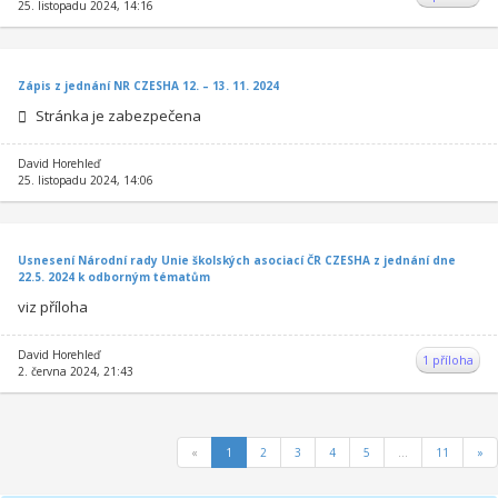
25. listopadu 2024, 14:16
Zápis z jednání NR CZESHA 12. – 13. 11. 2024
Stránka je zabezpečena
David Horehleď
25. listopadu 2024, 14:06
Usnesení Národní rady Unie školských asociací ČR CZESHA z jednání dne
22.5. 2024 k odborným tématům
viz příloha
David Horehleď
1 příloha
2. června 2024, 21:43
«
1
2
3
4
5
...
11
»