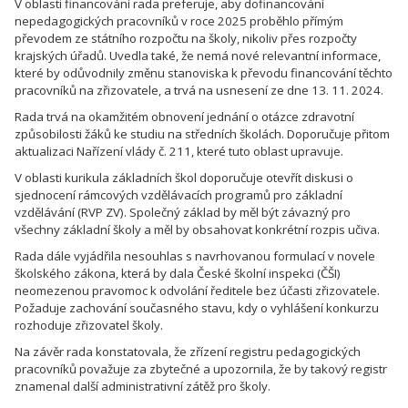
V oblasti financování rada preferuje, aby dofinancování
nepedagogických pracovníků v roce 2025 proběhlo přímým
převodem ze státního rozpočtu na školy, nikoliv přes rozpočty
krajských úřadů. Uvedla také, že nemá nové relevantní informace,
které by odůvodnily změnu stanoviska k převodu financování těchto
pracovníků na zřizovatele, a trvá na usnesení ze dne 13. 11. 2024.
Rada trvá na okamžitém obnovení jednání o otázce zdravotní
způsobilosti žáků ke studiu na středních školách. Doporučuje přitom
aktualizaci Nařízení vlády č. 211, které tuto oblast upravuje.
V oblasti kurikula základních škol doporučuje otevřít diskusi o
sjednocení rámcových vzdělávacích programů pro základní
vzdělávání (RVP ZV). Společný základ by měl být závazný pro
všechny základní školy a měl by obsahovat konkrétní rozpis učiva.
Rada dále vyjádřila nesouhlas s navrhovanou formulací v novele
školského zákona, která by dala České školní inspekci (ČŠI)
neomezenou pravomoc k odvolání ředitele bez účasti zřizovatele.
Požaduje zachování současného stavu, kdy o vyhlášení konkurzu
rozhoduje zřizovatel školy.
Na závěr rada konstatovala, že zřízení registru pedagogických
pracovníků považuje za zbytečné a upozornila, že by takový registr
znamenal další administrativní zátěž pro školy.