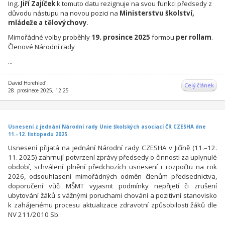
Ing.
Jiří Zajíček
k tomuto datu rezignuje na svou funkci předsedy z
důvodu nástupu na novou pozici na
Ministerstvu školství,
mládeže a tělovýchovy
.
Mimořádné volby proběhly
19. prosince 2025
formou
per rollam
.
Členové Národní rady
...
David Horehleď
Celý článek
28. prosinece 2025, 12:25
Usnesení z jednání Národní rady Unie školských asociací ČR CZESHA dne
11.–12. listopadu 2025
Usnesení přijatá na jednání Národní rady CZESHA v Jičíně (11.–12.
11. 2025) zahrnují potvrzení zprávy předsedy o činnosti za uplynulé
období, schválení plnění předchozích usnesení i rozpočtu na rok
2026, odsouhlasení mimořádných odměn členům předsednictva,
doporučení vůči MŠMT vyjasnit podmínky nepřijetí či zrušení
ubytování žáků s vážnými poruchami chování a pozitivní stanovisko
k zahájenému procesu aktualizace zdravotní způsobilosti žáků dle
NV 211/2010 Sb.