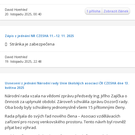
David Horehleď
1 příloha
Zobrazit článek
20. listopadu 2025, 00:40
Zápis z jednání NR CZESHA 11.–12. 11. 2025
Stránka je zabezpečena
David Horehleď
19. listopadu 2025, 22:48
Usnesení z jednání Národní rady Unie školských asociací ČR CZESHA dne 13.
května 2025
Národní rada vzala na vědomí zprávu předsedy Ing. Jiřího Zajíčka o
činnosti za uplynulé období. Zároveň schválila zprávu Dozorčí rady.
Oba body byly schváleny jednomyslně všemi 15 přítomnými členy.
Rada přijala do svých řad nového člena – Asociaci vzdělávacích
zařízení pro rozvoj venkovského prostoru. Tento návrh byl rovněž
přijat bez výhrad.