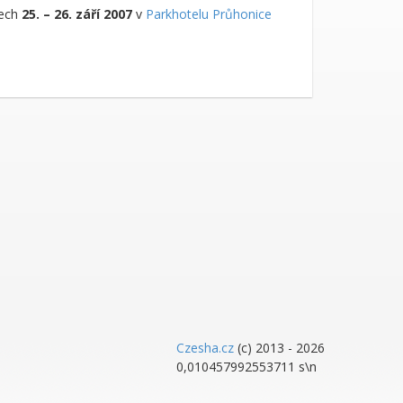
nech
25. – 26. září 2007
v
Parkhotelu Průhonice
Czesha.cz
(c) 2013 - 2026
0,010457992553711 s\n