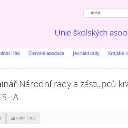
Unie školských asoc
ednací řád
Členské asociace
Jednání rady
Krajské r
inář Národní rady a zástupců kr
ZESHA
)
Galerie (0)