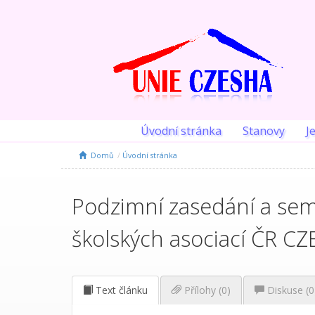
Úvodní stránka
Stanovy
J
Domů
Úvodní stránka
Podzimní zasedání a sem
školských asociací ČR C
Text článku
Přílohy (0)
Diskuse (
0