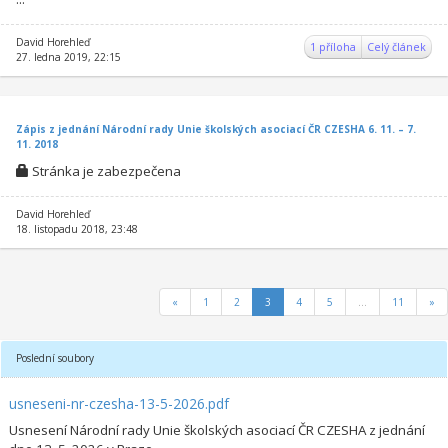
David Horehleď
1 příloha
Celý článek
27. ledna 2019, 22:15
Zápis z jednání Národní rady Unie školských asociací ČR CZESHA 6. 11. – 7.
11. 2018
Stránka je zabezpečena
David Horehleď
18. listopadu 2018, 23:48
«
1
2
3
4
5
...
11
»
Poslední soubory
usneseni-nr-czesha-13-5-2026.pdf
Usnesení Národní rady Unie školských asociací ČR CZESHA z jednání