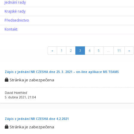
Jednání rady
Krajské rady
Předsednictvo
Kontakt
Úvodní stránka
«
1
2
3
4
5
...
11
»
Zápis z jednání NR CZESHA dne 25. 3. 2021 – on-line aplikace MS TEAMS
Stránka je zabezpečena
David Horehleď
5. dubna 2021, 21:04
Zápis z jednání NR CZESHA dne 4.2.2021
Stránka je zabezpečena