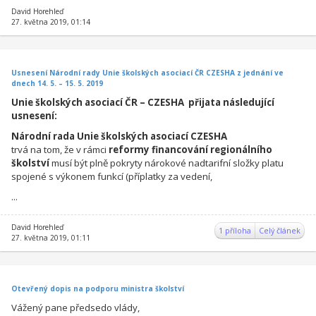
David Horehleď
27. května 2019, 01:14
Usnesení Národní rady Unie školských asociací ČR CZESHA z jednání ve
dnech 14. 5. – 15. 5. 2019
Unie školských asociací ČR – CZESHA přijata následující
usnesení:
Národní rada Unie školských asociací CZESHA
trvá na tom, že v rámci
reformy financování regionálního
školství
musí být plně pokryty nárokové nadtarifní složky platu
spojené s výkonem funkcí (příplatky za vedení,
...
David Horehleď
1 příloha
Celý článek
27. května 2019, 01:11
Otevřený dopis na podporu ministra školství
Vážený pane předsedo vlády,