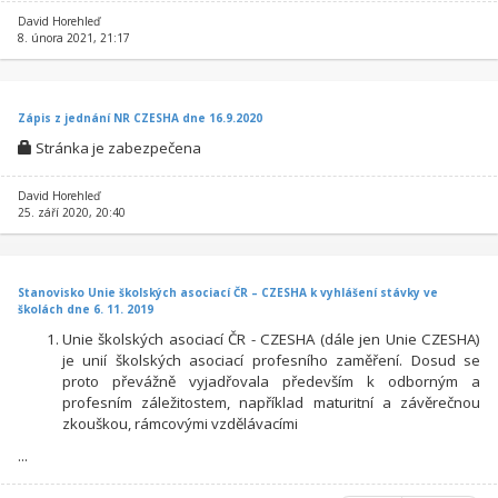
David Horehleď
8. února 2021, 21:17
Zápis z jednání NR CZESHA dne 16.9.2020
Stránka je zabezpečena
David Horehleď
25. září 2020, 20:40
Stanovisko Unie školských asociací ČR – CZESHA k vyhlášení stávky ve
školách dne 6. 11. 2019
Unie školských asociací ČR - CZESHA (dále jen Unie CZESHA)
je unií školských asociací profesního zaměření. Dosud se
proto převážně vyjadřovala především k odborným a
profesním záležitostem, například maturitní a závěrečnou
zkouškou, rámcovými vzdělávacími
...