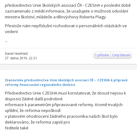
předsednictvo Unie školských asociací ČR - CZESHA v poslední době
zaznamenalo z médií informace, že uvažujete o možnosti odvolání
ministra školství, mládeže a tělovýchovy Roberta Plagy.
Přestože nám nepříslušní rozhodovat o personálních otázkách ve
vedení
...
David Horehleď
1 příloha
Celý článek
27. ledna 2019, 22:21
Stanovisko předsednictva Unie školských asociací ČR – CZESHA k přípravě
reformy financování regionálního školství.
Předsednictvo Unie CZESHA musí konstatovat, že dosud nejsou k
dispozici žádné další podrobné
informace k parametrům připravované reformy. Kromě trvalých
ujištění, že reforma nepoškodí
v platovém ohodnocení žádného pracovníka našich škol bylo
deklarováno, že reforma zajistí pro
ředitele také
...