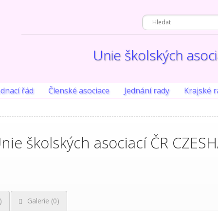
Unie školských asoc
ednací řád
Členské asociace
Jednání rady
Krajské r
nie školských asociací ČR CZESH
)
Galerie (0)