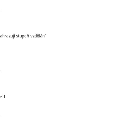
A
ahrazují stupeň vzdělání.
A
e 1.
A