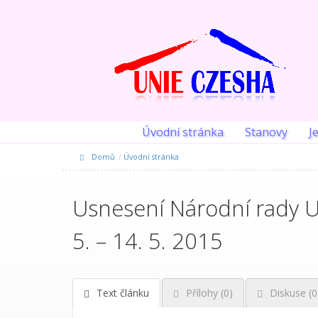
Úvodní stránka
Stanovy
J
Domů
Úvodní stránka
Usnesení Národní rady U
5. – 14. 5. 2015
Text článku
Přílohy (0)
Diskuse (
0