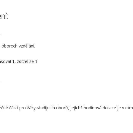
ní:
A
 oborech vzdělání.
soval 1, zdržel se 1.
A
čné části pro žáky studijních oborů, jejichž hodinová dotace je v rá